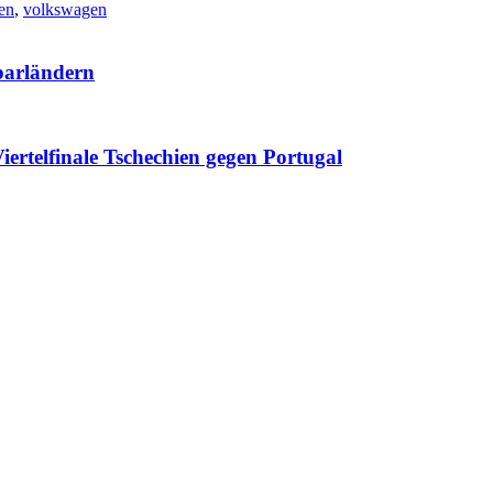
en
,
volkswagen
barländern
rtelfinale Tschechien gegen Portugal