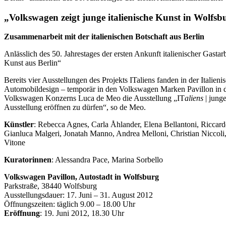
„Volkswagen zeigt junge italienische Kunst in Wolfsb
Zusammenarbeit mit der italienischen Botschaft aus Berlin
Anlässlich des 50. Jahrestages der ersten Ankunft italienischer Gastar
Kunst aus Berlin“
Bereits vier Ausstellungen des Projekts ITaliens fanden in der Itali
Automobildesign – temporär in den Volkswagen Marken Pavillon in der
Volkswagen Konzerns Luca de Meo die Ausstellung „IT
aliens
| junge
Ausstellung eröffnen zu dürfen“, so de Meo.
Künstler
: Rebecca Agnes, Carla Åhlander, Elena Bellantoni, Riccard
Gianluca Malgeri, Jonatah Manno, Andrea Melloni, Christian Niccoli, 
Vitone
Kuratorinnen
: Alessandra Pace, Marina Sorbello
Volkswagen Pavillon, Autostadt in Wolfsburg
Parkstraße, 38440 Wolfsburg
Ausstellungsdauer: 17. Juni – 31. August 2012
Öffnungszeiten: täglich 9.00 – 18.00 Uhr
Eröffnung
: 19. Juni 2012, 18.30 Uhr