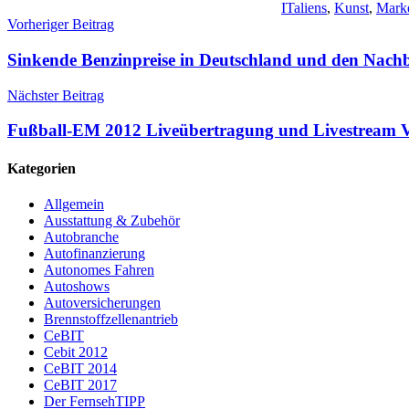
ITaliens
,
Kunst
,
Mark
Beitragsnavigation
Vorheriger Beitrag
Sinkende Benzinpreise in Deutschland und den Nach
Nächster Beitrag
Fußball-EM 2012 Liveübertragung und Livestream Vie
Kategorien
Allgemein
Ausstattung & Zubehör
Autobranche
Autofinanzierung
Autonomes Fahren
Autoshows
Autoversicherungen
Brennstoffzellenantrieb
CeBIT
Cebit 2012
CeBIT 2014
CeBIT 2017
Der FernsehTIPP