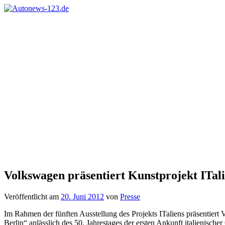
Zum
Inhalt
Autonews-
Autonews
springen
123.de
mit
Charme
Volkswagen präsentiert Kunstprojekt ITali
Veröffentlicht am
20. Juni 2012
von
Presse
Im Rahmen der fünften Ausstellung des Projekts ITaliens präsentiert 
Berlin“ anlässlich des 50. Jahrestages der ersten Ankunft italienischer 