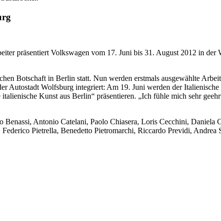
urg
beiter präsentiert Volkswagen vom 17. Juni bis 31. August 2012 in der W
enischen Botschaft in Berlin statt. Nun werden erstmals ausgewählte Arb
 Autostadt Wolfsburg integriert: Am 19. Juni werden der Italienische 
 italienische Kunst aus Berlin“ präsentieren. „Ich fühle mich sehr geeh
o Benassi, Antonio Catelani, Paolo Chiasera, Loris Cecchini, Daniela
Federico Pietrella, Benedetto Pietromarchi, Riccardo Previdi, Andrea S