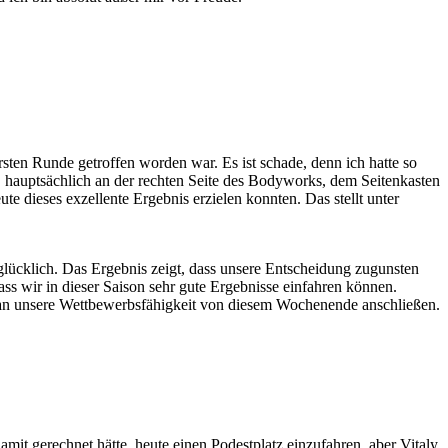
rsten Runde getroffen worden war. Es ist schade, denn ich hatte so
 hauptsächlich an der rechten Seite des Bodyworks, dem Seitenkasten
e dieses exzellente Ergebnis erzielen konnten. Das stellt unter
t glücklich. Das Ergebnis zeigt, dass unsere Entscheidung zugunsten
ass wir in dieser Saison sehr gute Ergebnisse einfahren können.
 an unsere Wettbewerbsfähigkeit von diesem Wochenende anschließen.
amit gerechnet hätte, heute einen Podestplatz einzufahren, aber Vitaly