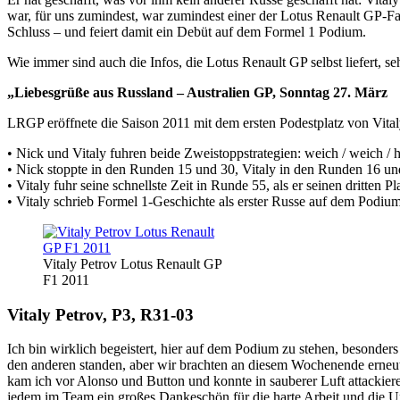
war, für uns zumindest, war zumindest einer der Lotus Renault GP-Fahr
Schluss – und feiert damit ein Debüt auf dem Formel 1 Podium.
Wie immer sind auch die Infos, die Lotus Renault GP selbst liefert, se
„Liebesgrüße aus Russland – Australien GP, Sonntag 27. März
LRGP eröffnete die Saison 2011 mit dem ersten Podestplatz von Vital
• Nick und Vitaly fuhren beide Zweistoppstrategien: weich / weich / h
• Nick stoppte in den Runden 15 und 30, Vitaly in den Runden 16 un
• Vitaly fuhr seine schnellste Zeit in Runde 55, als er seinen dritten 
• Vitaly schrieb Formel 1-Geschichte als erster Russe auf dem Podiu
Vitaly Petrov Lotus Renault GP
F1 2011
Vitaly Petrov, P3, R31-03
Ich bin wirklich begeistert, hier auf dem Podium zu stehen, besonders
den anderen standen, aber wir brachten an diesem Wochenende erneut n
kam ich vor Alonso und Button und konnte in sauberer Luft attackiere
jedem im Team ein großes Dankeschön für die harte Arbeit und die Unt