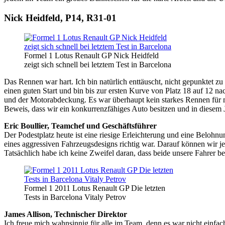
Nick Heidfeld, P14, R31-01
Formel 1 Lotus Renault GP Nick Heidfeld
zeigt sich schnell bei letztem Test in Barcelona
Das Rennen war hart. Ich bin natürlich enttäuscht, nicht gepunktet zu
einen guten Start und bin bis zur ersten Kurve von Platz 18 auf 12
und der Motorabdeckung. Es war überhaupt kein starkes Rennen für mic
Beweis, dass wir ein konkurrenzfähiges Auto besitzen und in diesem
Eric Boullier, Teamchef und Geschäftsführer
Der Podestplatz heute ist eine riesige Erleichterung und eine Belohnu
eines aggressiven Fahrzeugsdesigns richtig war. Darauf können wir jet
Tatsächlich habe ich keine Zweifel daran, dass beide unsere Fahre
Formel 1 2011 Lotus Renault GP Die letzten
Tests in Barcelona Vitaly Petrov
James Allison, Technischer Direktor
Ich freue mich wahnsinnig für alle im Team, denn es war nicht einfach