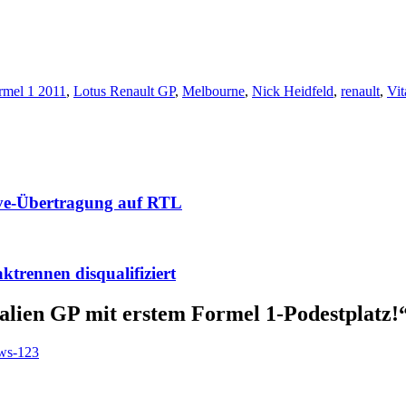
rmel 1 2011
,
Lotus Renault GP
,
Melbourne
,
Nick Heidfeld
,
renault
,
Vit
ive-Übertragung auf RTL
trennen disqualifiziert
alien GP mit erstem Formel 1-Podestplatz!
ews-123