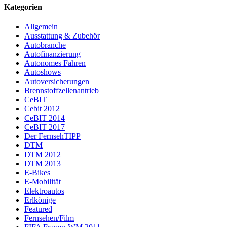
Kategorien
Allgemein
Ausstattung & Zubehör
Autobranche
Autofinanzierung
Autonomes Fahren
Autoshows
Autoversicherungen
Brennstoffzellenantrieb
CeBIT
Cebit 2012
CeBIT 2014
CeBIT 2017
Der FernsehTIPP
DTM
DTM 2012
DTM 2013
E-Bikes
E-Mobilität
Elektroautos
Erlkönige
Featured
Fernsehen/Film