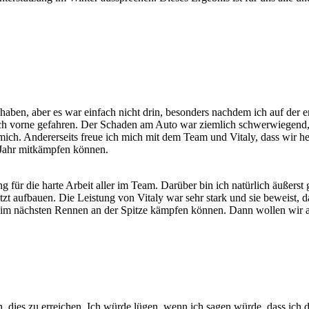
 haben, aber es war einfach nicht drin, besonders nachdem ich auf der e
 nach vorne gefahren. Der Schaden am Auto war ziemlich schwerwiegend,
h. Andererseits freue ich mich mit dem Team und Vitaly, dass wir heut
 Jahr mitkämpfen können.
ng für die harte Arbeit aller im Team. Darüber bin ich natürlich äußers
zt aufbauen. Die Leistung von Vitaly war sehr stark und sie beweist, d
r beim nächsten Rennen an der Spitze kämpfen können. Dann wollen wir
, dies zu erreichen. Ich würde lügen, wenn ich sagen würde, dass ich d