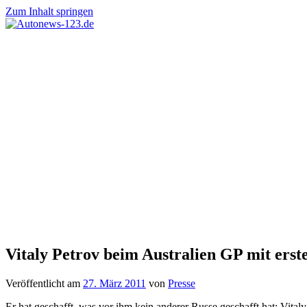
Zum Inhalt springen
Autonews-
Autonews
123.de
mit
Charme
Vitaly Petrov beim Australien GP mit ers
Veröffentlicht am
27. März 2011
von
Presse
Er hat geschafft, was vor ihm kein anderer Russe geschafft hat: Vital