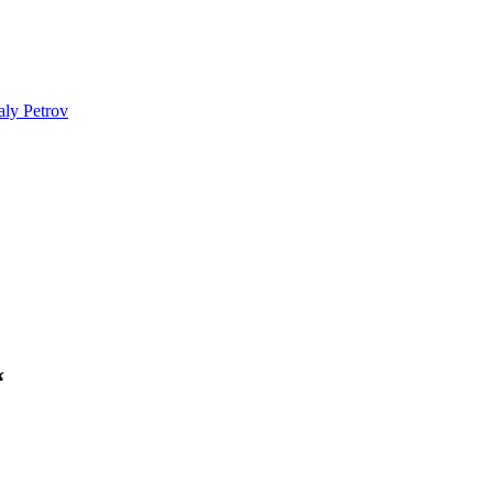
aly Petrov
“