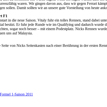
urrenzfähig waren. Wir gingen davon aus, dass wir gegen Ferrari kämpf
en sollen. Damit sollten wir an unsere gute Vorstellung von heute an
rt F1
mstart in die neue Saison. Vitaly fuhr ein tolles Rennen, stand dabei u
enzial besitzt. Er fuhr jede Runde wie im Qualifying und dadurch wurd
schten, sogar noch besser – mit einem Podestplatz. Nicks Rennen wurd
euen uns auf Malaysia.
 Seite von Nicks Seitenkasten nach einer Berührung in der ersten Renn
Formel 1-Saison 2011