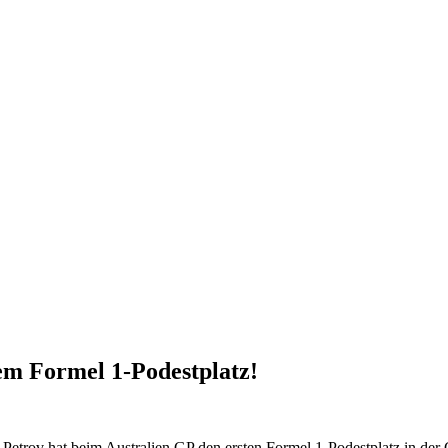
tem Formel 1-Podestplatz!
y Petrov hat beim Australien GP den ersten Formel 1-Podestplatz in der