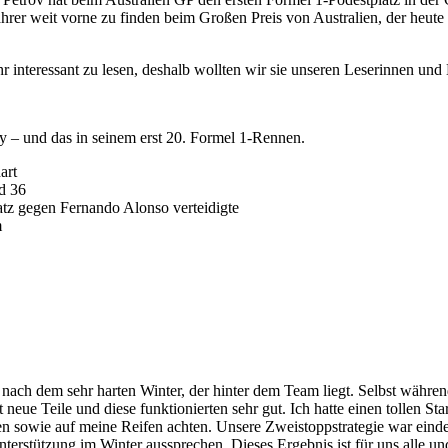
er weit vorne zu finden beim Großen Preis von Australien, der heute in
hr interessant zu lesen, deshalb wollten wir sie unseren Leserinnen und 
y – und das in seinem erst 20. Formel 1-Rennen.
art
d 36
Platz gegen Fernando Alonso verteidigte
m
 nach dem sehr harten Winter, der hinter dem Team liegt. Selbst währen
eue Teile und diese funktionierten sehr gut. Ich hatte einen tollen St
n sowie auf meine Reifen achten. Unsere Zweistoppstrategie war eindeu
erstützung im Winter aussprechen. Dieses Ergebnis ist für uns alle und