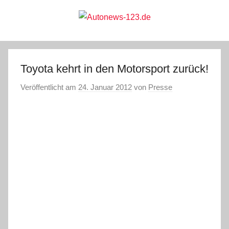
Zum
Inhalt
springen
Autonews-
Autonews
mit
Charme
123.de
Toyota kehrt in den Motorsport zurück!
Veröffentlicht am
24. Januar 2012
von
Presse