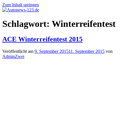
Zum Inhalt springen
Autonews-
Autonews
Schlagwort:
Winterreifentest
123.de
mit
Charme
ACE Winterreifentest 2015
Veröffentlicht am
9. September 2015
11. September 2015
von
AdminZwei