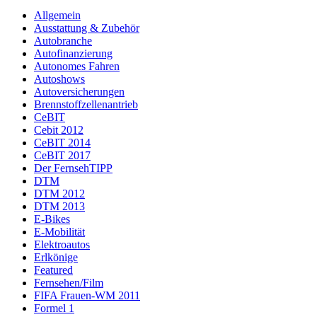
Allgemein
Ausstattung & Zubehör
Autobranche
Autofinanzierung
Autonomes Fahren
Autoshows
Autoversicherungen
Brennstoffzellenantrieb
CeBIT
Cebit 2012
CeBIT 2014
CeBIT 2017
Der FernsehTIPP
DTM
DTM 2012
DTM 2013
E-Bikes
E-Mobilität
Elektroautos
Erlkönige
Featured
Fernsehen/Film
FIFA Frauen-WM 2011
Formel 1