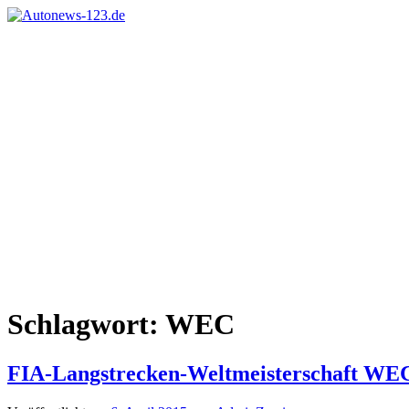
Zum
Inhalt
Autonews-
Autonews
springen
123.de
mit
Charme
Schlagwort:
WEC
FIA-Langstrecken-Weltmeisterschaft WEC 