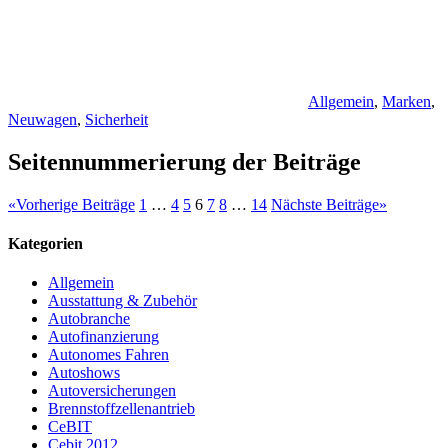
Allgemein
,
Marken
,
Neuwagen
,
Sicherheit
Seitennummerierung der Beiträge
«
Vorherige Beiträge
1
…
4
5
6
7
8
…
14
Nächste Beiträge
»
Kategorien
Allgemein
Ausstattung & Zubehör
Autobranche
Autofinanzierung
Autonomes Fahren
Autoshows
Autoversicherungen
Brennstoffzellenantrieb
CeBIT
Cebit 2012