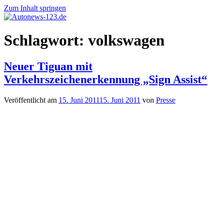
Zum Inhalt springen
Autonews-
Autonews
Schlagwort:
volkswagen
123.de
mit
Charme
Neuer Tiguan mit
Verkehrszeichenerkennung „Sign Assist“
Veröffentlicht am
15. Juni 2011
15. Juni 2011
von
Presse