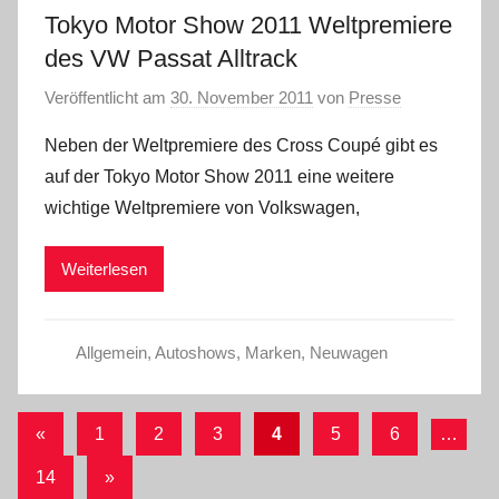
Tokyo Motor Show 2011 Weltpremiere
des VW Passat Alltrack
Veröffentlicht am
30. November 2011
von
Presse
Neben der Weltpremiere des Cross Coupé gibt es
auf der Tokyo Motor Show 2011 eine weitere
wichtige Weltpremiere von Volkswagen,
Weiterlesen
Allgemein
,
Autoshows
,
Marken
,
Neuwagen
Seitennummerierung
Vorherige
«
1
2
3
4
5
6
…
Beiträge
der
Nächste
14
»