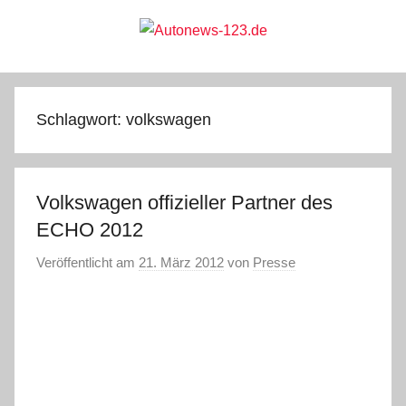
Zum
Inhalt
springen
Autonews-
Autonews
mit
Charme
123.de
Schlagwort:
volkswagen
Volkswagen offizieller Partner des
ECHO 2012
Veröffentlicht am
21. März 2012
von
Presse