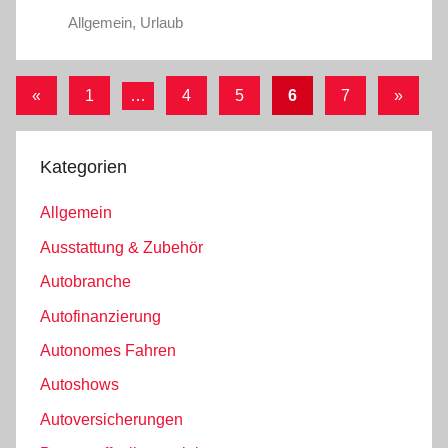
Allgemein
,
Urlaub
Seitennummerierung
Vorherige
Nächst
«
1
…
4
5
6
7
»
Beiträge
Beiträg
der
Beiträge
Kategorien
Allgemein
Ausstattung & Zubehör
Autobranche
Autofinanzierung
Autonomes Fahren
Autoshows
Autoversicherungen