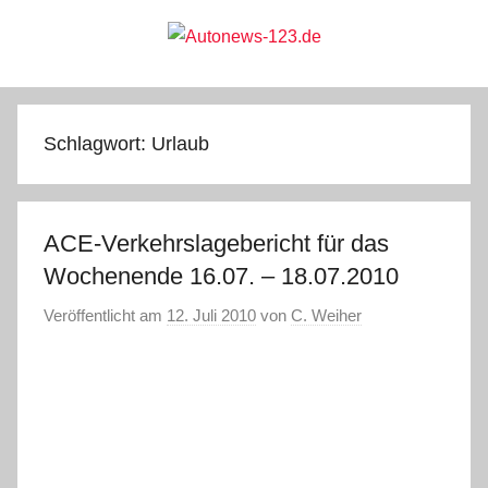
Zum
Inhalt
springen
Autonews-
Autonews
mit
Charme
123.de
Schlagwort:
Urlaub
ACE-Verkehrslagebericht für das
Wochenende 16.07. – 18.07.2010
Veröffentlicht am
12. Juli 2010
von
C. Weiher