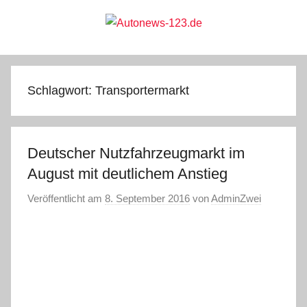
Zum
Inhalt
springen
Autonews-
Autonews
mit
Charme
123.de
Schlagwort:
Transportermarkt
Deutscher Nutzfahrzeugmarkt im
August mit deutlichem Anstieg
Veröffentlicht am
8. September 2016
von
AdminZwei