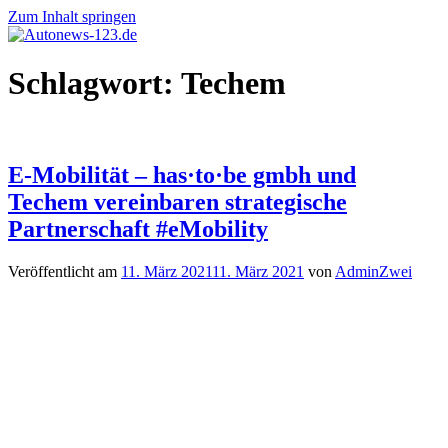
Zum Inhalt springen
Autonews-
Autonews
Schlagwort:
Techem
123.de
mit
Charme
E-Mobilität – has·to·be gmbh und
Techem vereinbaren strategische
Partnerschaft #eMobility
Veröffentlicht am
11. März 2021
11. März 2021
von
AdminZwei