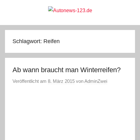
Zum
Inhalt
springen
Autonews-
Autonews
mit
Charme
123.de
Schlagwort:
Reifen
Ab wann braucht man Winterreifen?
Veröffentlicht am
8. März 2015
von
AdminZwei