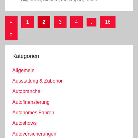
Seitennummerierung
Vorherige
«
1
2
3
4
…
16
Beiträge
der
Nächste
»
Beiträge
Beiträge
Kategorien
Allgemein
Ausstattung & Zubehör
Autobranche
Autofinanzierung
Autonomes Fahren
Autoshows
Autoversicherungen