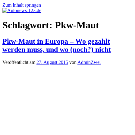
Zum Inhalt springen
Autonews-
Autonews
Schlagwort:
Pkw-Maut
123.de
mit
Charme
Pkw-Maut in Europa – Wo gezahlt
werden muss, und wo (noch?) nicht
Veröffentlicht am
27. August 2015
von
AdminZwei