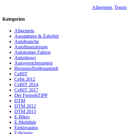
Allgemein
,
Tennis
Kategorien
Allgemein
Ausstattung & Zubehör
Autobranche
Autofinanzierung
Autonomes Fahren
Autoshows
Autoversicherungen
Brennstoffzellenantrieb
CeBIT
Cebit 2012
CeBIT 2014
CeBIT 2017
Der FernsehTIPP
DTM
DTM 2012
DTM 2013
E-Bikes
E-Mobilität
Elektroautos
Erlkönige