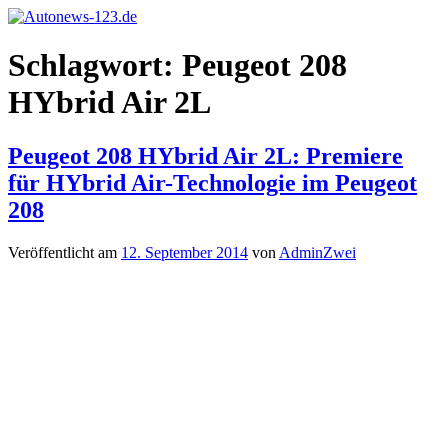
Zum
Inhalt
Autonews-
Autonews
springen
Schlagwort:
Peugeot 208
123.de
mit
Charme
HYbrid Air 2L
Peugeot 208 HYbrid Air 2L: Premiere
für HYbrid Air-Technologie im Peugeot
208
Veröffentlicht am
12. September 2014
von
AdminZwei