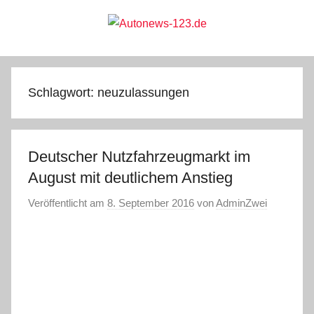
Zum
Inhalt
springen
Autonews-
Autonews
mit
Charme
123.de
Schlagwort:
neuzulassungen
Deutscher Nutzfahrzeugmarkt im
August mit deutlichem Anstieg
Veröffentlicht am
8. September 2016
von
AdminZwei