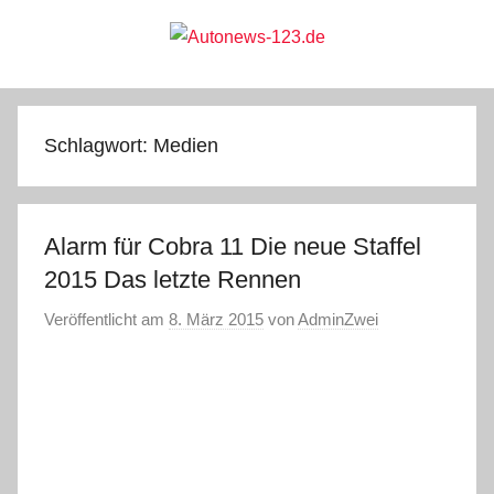
Zum
Inhalt
springen
Autonews-
Autonews
mit
Charme
123.de
Schlagwort:
Medien
Alarm für Cobra 11 Die neue Staffel
2015 Das letzte Rennen
Veröffentlicht am
8. März 2015
von
AdminZwei