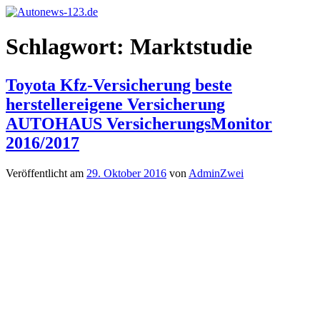
Zum
Inhalt
Autonews-
Autonews
springen
Schlagwort:
Marktstudie
123.de
mit
Charme
Toyota Kfz-Versicherung beste
herstellereigene Versicherung
AUTOHAUS VersicherungsMonitor
2016/2017
Veröffentlicht am
29. Oktober 2016
von
AdminZwei