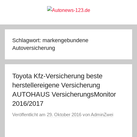
Zum
Inhalt
springen
Autonews-
Autonews
mit
Charme
123.de
Schlagwort:
markengebundene
Autoversicherung
Toyota Kfz-Versicherung beste
herstellereigene Versicherung
AUTOHAUS VersicherungsMonitor
2016/2017
Veröffentlicht am
29. Oktober 2016
von
AdminZwei