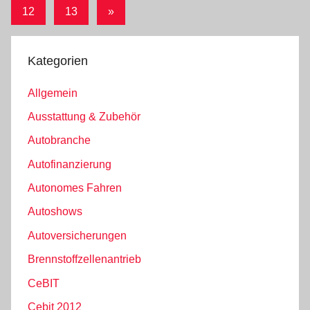
Beiträge
der
Nächste
12
13
»
Beiträge
Beiträge
Kategorien
Allgemein
Ausstattung & Zubehör
Autobranche
Autofinanzierung
Autonomes Fahren
Autoshows
Autoversicherungen
Brennstoffzellenantrieb
CeBIT
Cebit 2012