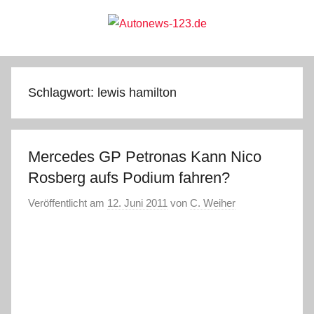
Zum
Inhalt
springen
Autonews-
Autonews
mit
Charme
123.de
Schlagwort:
lewis hamilton
Mercedes GP Petronas Kann Nico
Rosberg aufs Podium fahren?
Veröffentlicht am
12. Juni 2011
von
C. Weiher