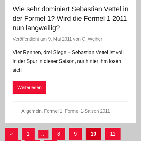
Wie sehr dominiert Sebastian Vettel in
der Formel 1? Wird die Formel 1 2011
nun langweilig?
Veröffentlicht am
9. Mai 2011
von
C. Weiher
Vier Rennen, drei Siege – Sebastian Vettel ist voll
in der Spur in dieser Saison, nur hinter ihm lösen
sich
Weiterlesen
Allgemein
,
Formel 1
,
Formel 1-Saison 2011
Seitennummerierung
Vorherige
«
1
…
8
9
10
11