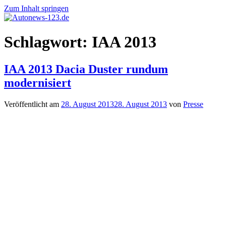
Zum Inhalt springen
Autonews-
Autonews
Schlagwort:
IAA 2013
123.de
mit
Charme
IAA 2013 Dacia Duster rundum
modernisiert
Veröffentlicht am
28. August 2013
28. August 2013
von
Presse