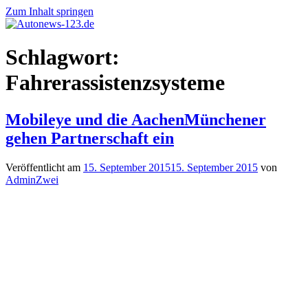
Zum Inhalt springen
Autonews-
Autonews
Schlagwort:
123.de
mit
Charme
Fahrerassistenzsysteme
Mobileye und die AachenMünchener
gehen Partnerschaft ein
Veröffentlicht am
15. September 2015
15. September 2015
von
AdminZwei