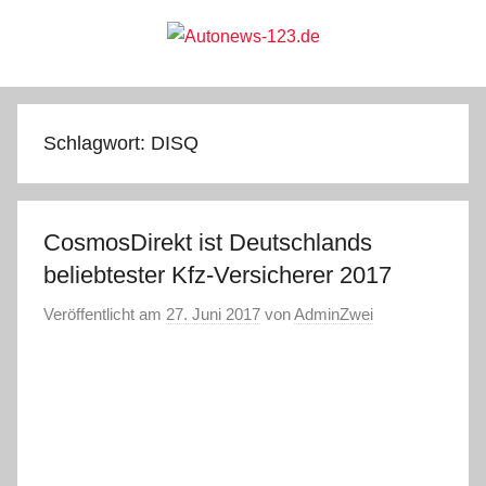
Zum
Inhalt
springen
Autonews-
Autonews
mit
Charme
123.de
Schlagwort:
DISQ
CosmosDirekt ist Deutschlands
beliebtester Kfz-Versicherer 2017
Veröffentlicht am
27. Juni 2017
von
AdminZwei