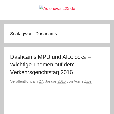
Zum
Inhalt
springen
Autonews-
Autonews
mit
Charme
123.de
Schlagwort:
Dashcams
Dashcams MPU und Alcolocks –
Wichtige Themen auf dem
Verkehrsgerichtstag 2016
Veröffentlicht am
27. Januar 2016
von
AdminZwei