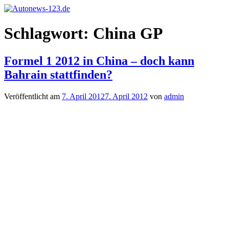
Zum
Inhalt
Autonews-
Autonews
springen
Schlagwort:
China GP
123.de
mit
Charme
Formel 1 2012 in China – doch kann
Bahrain stattfinden?
Veröffentlicht am
7. April 2012
7. April 2012
von
admin