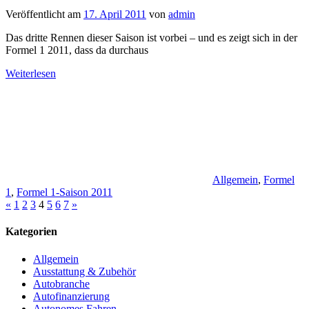
Veröffentlicht am
17. April 2011
von
admin
Das dritte Rennen dieser Saison ist vorbei – und es zeigt sich in der
Formel 1 2011, dass da durchaus
Weiterlesen
Allgemein
,
Formel
1
,
Formel 1-Saison 2011
Seitennummerierung
Vorherige
Nächste
«
1
2
3
4
5
6
7
»
Beiträge
Beiträge
der
Kategorien
Beiträge
Allgemein
Ausstattung & Zubehör
Autobranche
Autofinanzierung
Autonomes Fahren