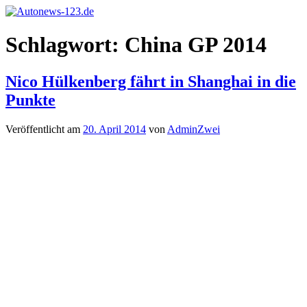
Zum
Inhalt
Autonews-
Autonews
springen
Schlagwort:
China GP 2014
123.de
mit
Charme
Nico Hülkenberg fährt in Shanghai in die
Punkte
Veröffentlicht am
20. April 2014
von
AdminZwei