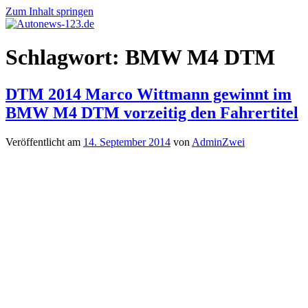
Zum Inhalt springen
Autonews-
Autonews
Schlagwort:
BMW M4 DTM
123.de
mit
Charme
DTM 2014 Marco Wittmann gewinnt im
BMW M4 DTM vorzeitig den Fahrertitel
Veröffentlicht am
14. September 2014
von
AdminZwei