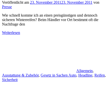
Veröffentlicht am
23. November 2011
23. November 2011
von
Presse
Wie schnell komme ich an einen preisgünstigen und dennoch
sicheren Winterreifen? Beim Händler vor Ort bestimmt oft die
Nachfrage den
Weiterlesen
Allgemein
,
Ausstattung & Zubehör
,
Gesetz in Sachen Auto
,
Headline
,
Reifen
,
Sicherheit