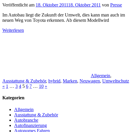
Veröffentlicht am
18. Oktober 2011
18. Oktober 2011
von
Presse
Im Autobau liegt die Zukunft der Umwelt, dies kann man auch im
neuen Weg von Toyota erkennen. Ab diesem Modellwird
Weiterlesen
Allgemein
,
Ausstattung & Zubehör
,
hybrid
,
Marken
,
Neuwagen
,
Umweltschutz
Seitennummerierung
Vorherige
Nächste
«
1
…
3
4
5
6
7
…
10
»
Beiträge
Beiträge
der
Kategorien
Beiträge
Allgemein
Ausstattung & Zubehör
Autobranche
Autofinanzierung
Autonomes Fahren