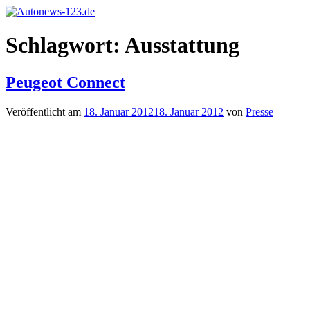
Zum
Inhalt
Autonews-
Autonews
springen
Schlagwort:
Ausstattung
123.de
mit
Charme
Peugeot Connect
Veröffentlicht am
18. Januar 2012
18. Januar 2012
von
Presse