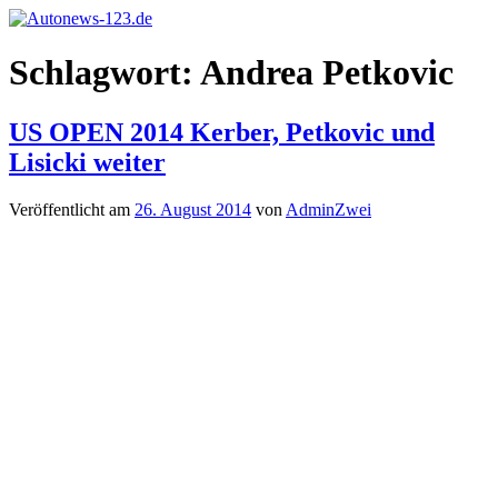
Zum
Inhalt
Autonews-
Autonews
springen
Schlagwort:
Andrea Petkovic
123.de
mit
Charme
US OPEN 2014 Kerber, Petkovic und
Lisicki weiter
Veröffentlicht am
26. August 2014
von
AdminZwei