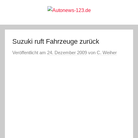
Zum
Inhalt
springen
Autonews-
Autonews
mit
Charme
123.de
Suzuki ruft Fahrzeuge zurück
Veröffentlicht am
24. Dezember 2009
von
C. Weiher