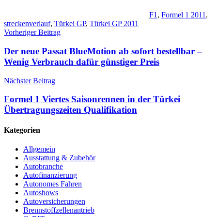
F1
,
Formel 1 2011
,
streckenverlauf
,
Türkei GP
,
Türkei GP 2011
Beitragsnavigation
Vorheriger Beitrag
Der neue Passat BlueMotion ab sofort bestellbar –
Wenig Verbrauch dafür günstiger Preis
Nächster Beitrag
Formel 1 Viertes Saisonrennen in der Türkei
Übertragungszeiten Qualifikation
Kategorien
Allgemein
Ausstattung & Zubehör
Autobranche
Autofinanzierung
Autonomes Fahren
Autoshows
Autoversicherungen
Brennstoffzellenantrieb