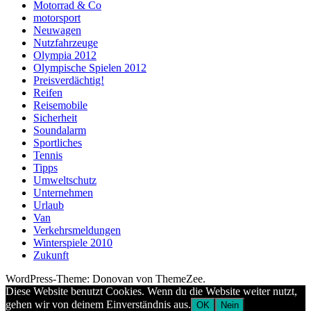
Motorrad & Co
motorsport
Neuwagen
Nutzfahrzeuge
Olympia 2012
Olympische Spielen 2012
Preisverdächtig!
Reifen
Reisemobile
Sicherheit
Soundalarm
Sportliches
Tennis
Tipps
Umweltschutz
Unternehmen
Urlaub
Van
Verkehrsmeldungen
Winterspiele 2010
Zukunft
WordPress-Theme: Donovan von ThemeZee.
Diese Website benutzt Cookies. Wenn du die Website weiter nutzt,
gehen wir von deinem Einverständnis aus.
OK
Nein