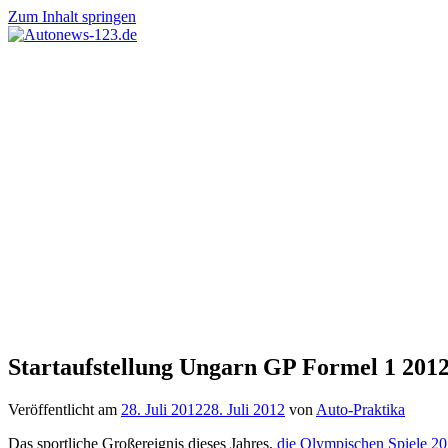
Zum Inhalt springen
Autonews-
Autonews
123.de
mit
Charme
Startaufstellung Ungarn GP Formel 1 201
Veröffentlicht am
28. Juli 2012
28. Juli 2012
von
Auto-Praktika
Das sportliche Großereignis dieses Jahres,
die Olympischen Spiele 2