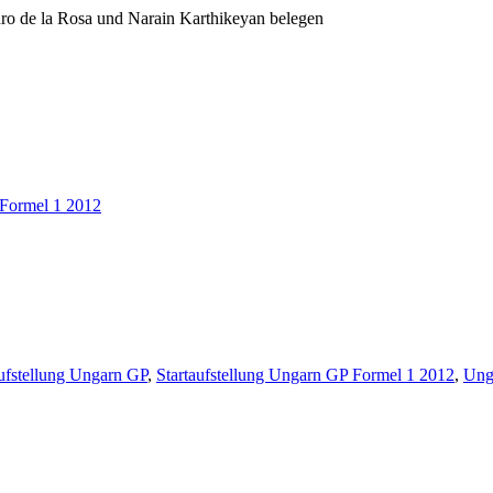
dro de la Rosa und Narain Karthikeyan belegen
Formel 1 2012
aufstellung Ungarn GP
,
Startaufstellung Ungarn GP Formel 1 2012
,
Ung