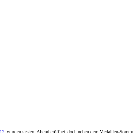
2
012
, wurden gestern Abend eröffnet, doch neben dem Medaillen-Sommer