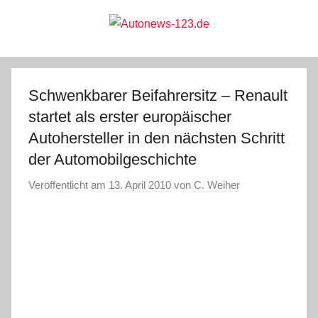
Zum
Inhalt
springen
Autonews-
Autonews
mit
Charme
123.de
Schwenkbarer Beifahrersitz – Renault
startet als erster europäischer
Autohersteller in den nächsten Schritt
der Automobilgeschichte
Veröffentlicht am
13. April 2010
von
C. Weiher