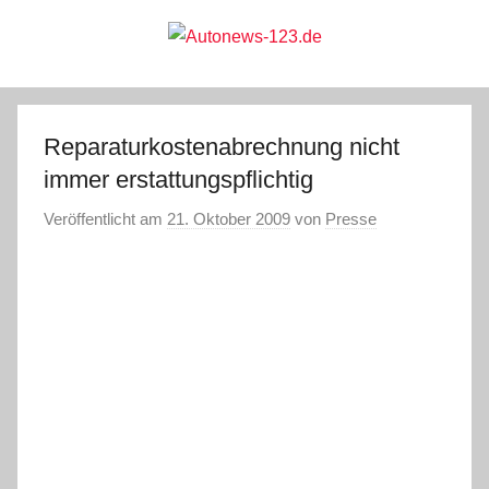
Zum
Inhalt
springen
Autonews-
Autonews
mit
Charme
123.de
Reparaturkostenabrechnung nicht
immer erstattungspflichtig
Veröffentlicht am
21. Oktober 2009
von
Presse