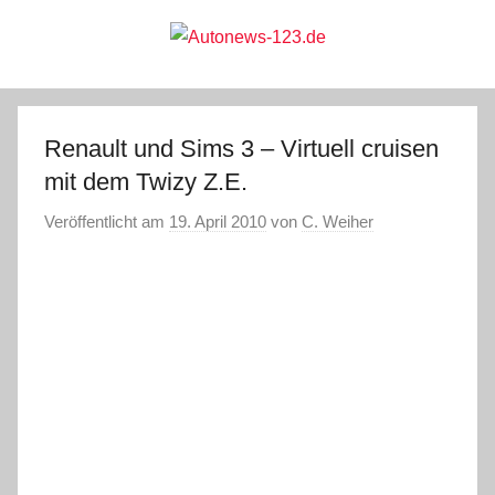
Zum
Inhalt
springen
Autonews-
Autonews
mit
Charme
123.de
Renault und Sims 3 – Virtuell cruisen
mit dem Twizy Z.E.
Veröffentlicht am
19. April 2010
von
C. Weiher