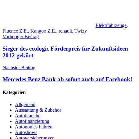
Elektrfahrzeuge
,
Fluence Z.E.
,
Kangoo Z.E.
,
renault
,
Twizy
Beitragsnavigation
Vorheriger Beitrag
Sieger des ecologic Förderpreis für Zukunftsideen
2012 gekürt
Nächster Beitrag
Mercedes-Benz Bank ab sofort auch auf Facebook!
Kategorien
Allgemein
Ausstattung & Zubehör
Autobranche
Autofinanzierung
Autonomes Fahren
Autoshows
Autoversicherungen