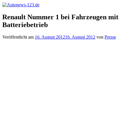
Zum
Inhalt
Autonews-
Autonews
springen
Renault Nummer 1 bei Fahrzeugen mit
123.de
mit
Batteriebetrieb
Charme
Veröffentlicht am
16. August 2012
16. August 2012
von
Presse