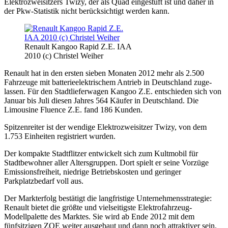
Elektrozweisitzers Twizy, der als Quad eingestuft ist und daher in
der Pkw-Statistik nicht berücksichtigt werden kann.
Renault Kangoo Rapid Z.E. IAA
2010 (c) Christel Weiher
Renault hat in den ersten sieben Monaten 2012 mehr als 2.500
Fahrzeuge mit batterieelektrischem Antrieb in Deutschland zuge­
lassen. Für den Stadtlieferwagen Kangoo Z.E. entschieden sich von
Januar bis Juli diesen Jahres 564 Käufer in Deutschland. Die
Limousine Fluence Z.E. fand 186 Kunden.
Spitzenreiter ist der wendige Elektrozweisitzer Twizy, von dem
1.753 Einheiten registriert wurden.
Der kompakte Stadtflitzer ent­wickelt sich zum Kultmobil für
Stadtbewohner aller Altersgruppen. Dort spielt er seine Vorzüge
Emissionsfreiheit, niedrige Betriebs­kosten und geringer
Parkplatzbedarf voll aus.
Der Markterfolg bestätigt die langfristige Unternehmensstrategie:
Renault bietet die größte und vielseitigste Elektrofahrzeug-
Modellpalette des Marktes. Sie wird ab Ende 2012 mit dem
fünfsitzigen ZOE weiter ausgebaut und dann noch attraktiver sein.