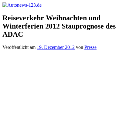
Zum
Inhalt
Autonews-
Autonews
springen
Reiseverkehr Weihnachten und
123.de
mit
Winterferien 2012 Stauprognose des
Charme
ADAC
Veröffentlicht am
19. Dezember 2012
von
Presse