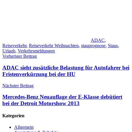
ADAC
,
Reiseverkehr
,
Reiseverkehr Weihnachten
,
stauprognose
,
Staus
,
Urlaub
,
Verkehrsmeldungen
Beitragsnavigation
Vorheriger Beitrag
ADAC sieht zusätzliche Belastung für Autofahrer bei
Fristenverkürzung bei der HU
Nächster Beitrag
Mercedes-Benz Neuauflage der E-Klasse debütiert
bei der Detroit Motorshow 2013
Kategorien
Allgemein