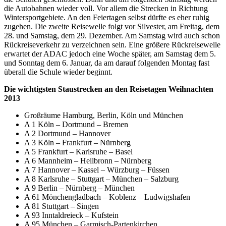
die Autobahnen wieder voll. Vor allem die Strecken in Richtung
Wintersportgebiete. An den Feiertagen selbst dürfte es eher ruhig
zugehen. Die zweite Reisewelle folgt vor Silvester, am Freitag, dem
28. und Samstag, dem 29. Dezember. Am Samstag wird auch schon
Rückreiseverkehr zu verzeichnen sein. Eine größere Rückreisewelle
erwartet der ADAC jedoch eine Woche später, am Samstag dem 5.
und Sonntag dem 6. Januar, da am darauf folgenden Montag fast
überall die Schule wieder beginnt.
Die wichtigsten Staustrecken an den Reisetagen Weihnachten
2013
Großräume Hamburg, Berlin, Köln und München
A 1 Köln – Dortmund – Bremen
A 2 Dortmund – Hannover
A 3 Köln – Frankfurt – Nürnberg
A 5 Frankfurt – Karlsruhe – Basel
A 6 Mannheim – Heilbronn – Nürnberg
A 7 Hannover – Kassel – Würzburg – Füssen
A 8 Karlsruhe – Stuttgart – München – Salzburg
A 9 Berlin – Nürnberg – München
A 61 Mönchengladbach – Koblenz – Ludwigshafen
A 81 Stuttgart – Singen
A 93 Inntaldreieck – Kufstein
A 95 München – Garmisch-Partenkirchen