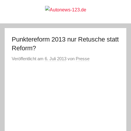
Zum
Inhalt
springen
Autonews-
Autonews
mit
Charme
123.de
Punktereform 2013 nur Retusche statt
Reform?
Veröffentlicht am
6. Juli 2013
von
Presse