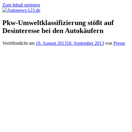
Zum Inhalt springen
Autonews-
Autonews
Pkw-Umweltklassifizierung stößt auf
123.de
mit
Desinteresse bei den Autokäufern
Charme
Veröffentlicht am
19. August 2013
18. September 2013
von
Presse