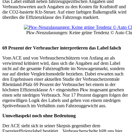
Das Label enthält neben fahrzeugspezifischen Angaben und
Verbrauchswerten auch Angaben zu den Kosten für Kraftstoff und
die CO2-basierte Kfz-Steuer. Auf einer farbigen Balkengrafik wird
überdies die Effizienzklasse des Fahrzeugs markiert.
Pkw-Neuzulassungen: Keine grüne Tendenz © Auto Cl
69 Prozent der Verbraucher interpretieren das Label falsch
Vom ACE und von Verbraucherschützern von Anfang an als
verwirrend kritisiert wird, dass sich die Angaben auf dem Label
nicht auf die gesamte Fahrzeugflotte im Neuwagenmarkt, sondern
nur auf direkte Vergleichsmodelle beziehen. Dabei erwarten nach
den Ergebnissen einer aktuellen Studie der Verbraucherzentrale
Rheinland-Pfalz 69 Prozent der Verbraucher bei einem in der
höchsten Effizienzklasse A+ eingestuften Pkw insgesamt gesehen
einen sehr niedrigen Verbrauch. Nur 17 Prozent dagegen folgen der
eigenwilligen Logik des Labels und gehen von einem niedrigen
Spritverbrauch im Verhältnis zum Fahrzeuggewicht aus.
Umweltaspekt noch ohne Bedeutung
Der ACE sieht sich in seiner Skepsis gegenüber dem
Energieeffizienzlabel bestätigt. „Verbraucherschelte hilft uns hier