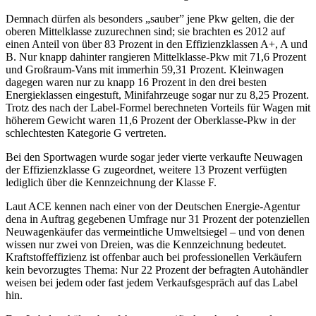
Demnach dürfen als besonders „sauber” jene Pkw gelten, die der
oberen Mittelklasse zuzurechnen sind; sie brachten es 2012 auf
einen Anteil von über 83 Prozent in den Effizienzklassen A+, A und
B. Nur knapp dahinter rangieren Mittelklasse-Pkw mit 71,6 Prozent
und Großraum-Vans mit immerhin 59,31 Prozent. Kleinwagen
dagegen waren nur zu knapp 16 Prozent in den drei besten
Energieklassen eingestuft, Minifahrzeuge sogar nur zu 8,25 Prozent.
Trotz des nach der Label-Formel berechneten Vorteils für Wagen mit
höherem Gewicht waren 11,6 Prozent der Oberklasse-Pkw in der
schlechtesten Kategorie G vertreten.
Bei den Sportwagen wurde sogar jeder vierte verkaufte Neuwagen
der Effizienzklasse G zugeordnet, weitere 13 Prozent verfügten
lediglich über die Kennzeichnung der Klasse F.
Laut ACE kennen nach einer von der Deutschen Energie-Agentur
dena in Auftrag gegebenen Umfrage nur 31 Prozent der potenziellen
Neuwagenkäufer das vermeintliche Umweltsiegel – und von denen
wissen nur zwei von Dreien, was die Kennzeichnung bedeutet.
Kraftstoffeffizienz ist offenbar auch bei professionellen Verkäufern
kein bevorzugtes Thema: Nur 22 Prozent der befragten Autohändler
weisen bei jedem oder fast jedem Verkaufsgespräch auf das Label
hin.