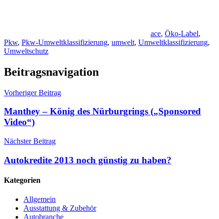
ace
,
Öko-Label
,
Pkw
,
Pkw-Umweltklassifizierung
,
umwelt
,
Umweltklassifizierung
,
Umweltschutz
Beitragsnavigation
Vorheriger Beitrag
Manthey – König des Nürburgrings („Sponsored
Video“)
Nächster Beitrag
Autokredite 2013 noch günstig zu haben?
Kategorien
Allgemein
Ausstattung & Zubehör
Autobranche