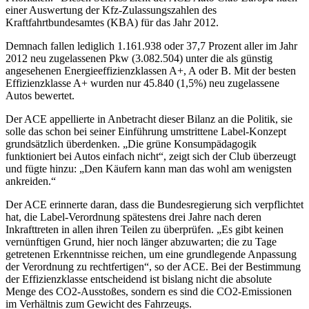
einer Auswertung der Kfz-Zulassungszahlen des
Kraftfahrtbundesamtes (KBA) für das Jahr 2012.
Demnach fallen lediglich 1.161.938 oder 37,7 Prozent aller im Jahr
2012 neu zugelassenen Pkw (3.082.504) unter die als günstig
angesehenen Energieeffizienzklassen A+, A oder B. Mit der besten
Effizienzklasse A+ wurden nur 45.840 (1,5%) neu zugelassene
Autos bewertet.
Der ACE appellierte in Anbetracht dieser Bilanz an die Politik, sie
solle das schon bei seiner Einführung umstrittene Label-Konzept
grundsätzlich überdenken. „Die grüne Konsumpädagogik
funktioniert bei Autos einfach nicht“, zeigt sich der Club überzeugt
und fügte hinzu: „Den Käufern kann man das wohl am wenigsten
ankreiden.“
Der ACE erinnerte daran, dass die Bundesregierung sich verpflichtet
hat, die Label-Verordnung spätestens drei Jahre nach deren
Inkrafttreten in allen ihren Teilen zu überprüfen. „Es gibt keinen
vernünftigen Grund, hier noch länger abzuwarten; die zu Tage
getretenen Erkenntnisse reichen, um eine grundlegende Anpassung
der Verordnung zu rechtfertigen“, so der ACE. Bei der Bestimmung
der Effizienzklasse entscheidend ist bislang nicht die absolute
Menge des CO2-Ausstoßes, sondern es sind die CO2-Emissionen
im Verhältnis zum Gewicht des Fahrzeugs.