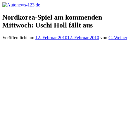
Zum
Inhalt
Autonews-
Autonews
springen
Nordkorea-Spiel am kommenden
123.de
mit
Mittwoch: Uschi Holl fällt aus
Charme
Veröffentlicht am
12. Februar 2010
12. Februar 2010
von
C. Weiher