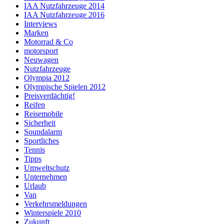
IAA Nutzfahrzeuge 2014
IAA Nutzfahrzeuge 2016
Interviews
Marken
Motorrad & Co
motorsport
Neuwagen
Nutzfahrzeuge
Olympia 2012
Olympische Spielen 2012
Preisverdächtig!
Reifen
Reisemobile
Sicherheit
Soundalarm
Sportliches
Tennis
Tipps
Umweltschutz
Unternehmen
Urlaub
Van
Verkehrsmeldungen
Winterspiele 2010
Zukunft