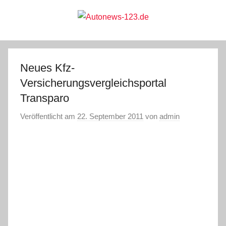
Zum
Inhalt
springen
Autonews-
Autonews
mit
Charme
123.de
Neues Kfz-
Versicherungsvergleichsportal
Transparo
Veröffentlicht am
22. September 2011
von
admin