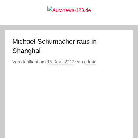
Zum
Inhalt
springen
Autonews-
Autonews
mit
Charme
123.de
Michael Schumacher raus in
Shanghai
Veröffentlicht am
15. April 2012
von
admin