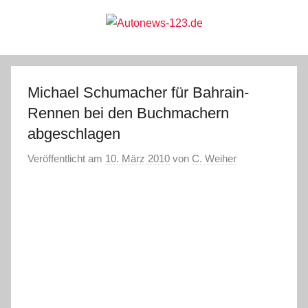
Zum
Inhalt
springen
Autonews-
Autonews
mit
Charme
123.de
Michael Schumacher für Bahrain-
Rennen bei den Buchmachern
abgeschlagen
Veröffentlicht am
10. März 2010
von
C. Weiher