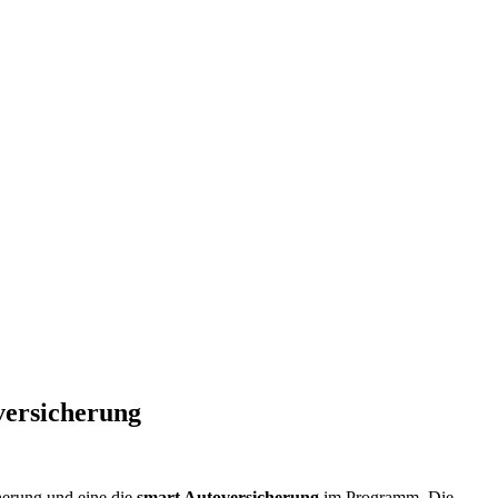
versicherung
herung und eine die
smart Autoversicherung
im Programm. Die