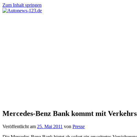
Zum Inhalt springen
Autonews-
Autonews
123.de
mit
Charme
Mercedes-Benz Bank kommt mit Verkehrs-
Veröffentlicht am
25. Mai 2011
von
Presse
Die Mercedes-Benz Bank bietet ab sofort ein erweitertes Versicherun