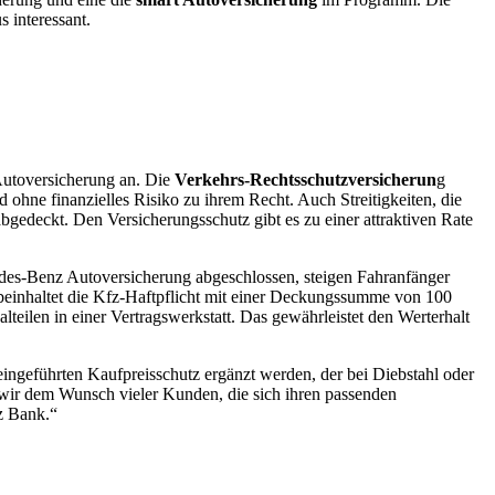
 interessant.
Autoversicherung an. Die
Verkehrs-Rechtsschutzversicherun
g
 ohne finanzielles Risiko zu ihrem Recht. Auch Streitigkeiten, die
 abgedeckt. Den Versicherungsschutz gibt es zu einer attraktiven Rate
rcedes-Benz Autoversicherung abgeschlossen, steigen Fahranfänger
z beinhaltet die Kfz-Haftpflicht mit einer Deckungssumme von 100
eilen in einer Vertragswerkstatt. Das gewährleistet den Werterhalt
ngeführten Kaufpreisschutz ergänzt werden, der bei Diebstahl oder
 wir dem Wunsch vieler Kunden, die sich ihren passenden
z Bank.“