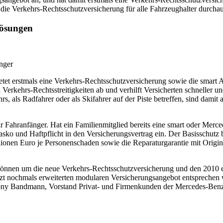
 die Verkehrs-Rechtsschutzversicherung für alle Fahrzeughalter durchaus
lösungen
nger
tet erstmals eine Verkehrs-Rechtsschutzversicherung sowie die smart 
erkehrs-Rechtsstreitigkeiten ab und verhilft Versicherten schneller und
s, als Radfahrer oder als Skifahrer auf der Piste betreffen, sind damit
 für Fahranfänger. Hat ein Familienmitglied bereits eine smart oder Me
Kasko und Haftpflicht in den Versicherungsvertrag ein. Der Basisschut
en Euro je Personenschaden sowie die Reparaturgarantie mit Originalt
önnen um die neue Verkehrs-Rechtsschutzversicherung und den 2010 ei
etzt nochmals erweiterten modularen Versicherungsangebot entsprechen
thony Bandmann, Vorstand Privat- und Firmenkunden der Mercedes-Ben