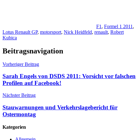
F1
,
Formel 1 2011
,
Lotus Renault GP
,
motorsport
,
Nick Heidfeld
,
renault
,
Robert
Kubica
Beitragsnavigation
Vorheriger Beitrag
Sarah Engels von DSDS 2011: Vorsicht vor falschen
Profilen auf Facebook!
Nächster Beitrag
Stauwarnungen und Verkehrslagebericht für
Ostermontag
Kategorien
Allgemein