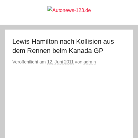
Zum
Inhalt
springen
Autonews-
Autonews
mit
Charme
123.de
Lewis Hamilton nach Kollision aus
dem Rennen beim Kanada GP
Veröffentlicht am
12. Juni 2011
von
admin