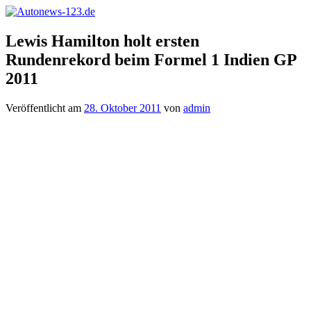
Zum
Inhalt
Autonews-
Autonews
springen
Lewis Hamilton holt ersten
123.de
mit
Rundenrekord beim Formel 1 Indien GP
Charme
2011
Veröffentlicht am
28. Oktober 2011
von
admin