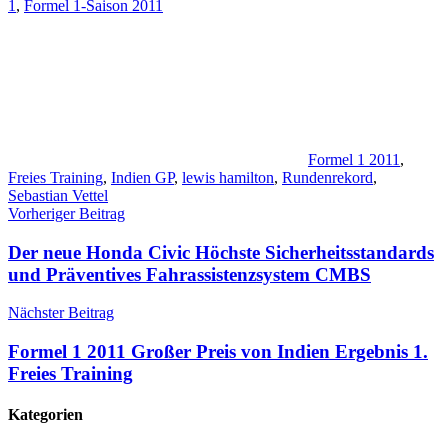
1
,
Formel 1-Saison 2011
Formel 1 2011
,
Freies Training
,
Indien GP
,
lewis hamilton
,
Rundenrekord
,
Sebastian Vettel
Beitragsnavigation
Vorheriger Beitrag
Der neue Honda Civic Höchste Sicherheitsstandards
und Präventives Fahrassistenzsystem CMBS
Nächster Beitrag
Formel 1 2011 Großer Preis von Indien Ergebnis 1.
Freies Training
Kategorien