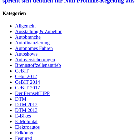
spricht sich deutlich für Null Promille-Regelung aus
Kategorien
Allgemein
Ausstattung & Zubehör
Autobranche
Autofinanzierung
Autonomes Fahren
Autoshows
Autoversicherungen
Brennstoffzellenantrieb
CeBIT
Cebit 2012
CeBIT 2014
CeBIT 2017
Der FernsehTIPP
DTM
DTM 2012
DTM 2013
E-Bikes
E-Mobilität
Elektroautos
Erlkönige
Featured