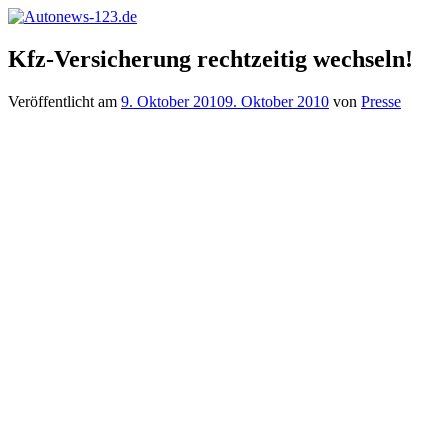
Zum
Inhalt
Autonews-
Autonews
springen
Kfz-Versicherung rechtzeitig wechseln!
123.de
mit
Charme
Veröffentlicht am
9. Oktober 2010
9. Oktober 2010
von
Presse