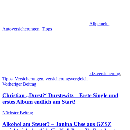
Allgemein
,
Autoversicherungen
,
Tipps
kfz-versicherung
,
Tipps
,
Versicherungen
,
versicherungsvergleich
Beitragsnavigation
Vorheriger Beitrag
Christian „Dursti“ Durstewitz – Erste Single und
erstes Album endlich am Start!
Nächster Beitrag
Alkohol am Steuer? – Janina Uhse aus GZSZ