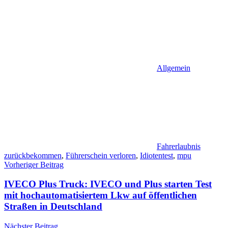
Allgemein
Fahrerlaubnis
zurückbekommen
,
Führerschein verloren
,
Idiotentest
,
mpu
Beitragsnavigation
Vorheriger Beitrag
IVECO Plus Truck: IVECO und Plus starten Test
mit hochautomatisiertem Lkw auf öffentlichen
Straßen in Deutschland
Nächster Beitrag