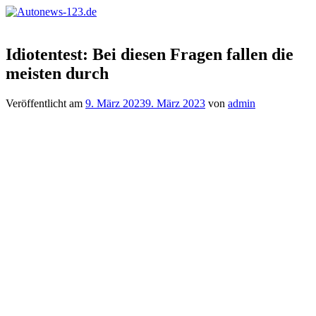
Zum
Inhalt
Autonews-
Autonews
springen
123.de
mit
Idiotentest: Bei diesen Fragen fallen die
Charme
meisten durch
Veröffentlicht am
9. März 2023
9. März 2023
von
admin