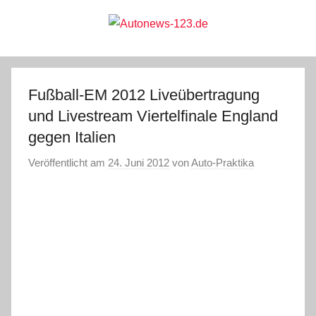
Zum
Inhalt
springen
Autonews-
Autonews
mit
Charme
123.de
Fußball-EM 2012 Liveübertragung
und Livestream Viertelfinale England
gegen Italien
Veröffentlicht am
24. Juni 2012
von
Auto-Praktika